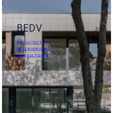
BEDV
A R Q U I T E C T U R A
I N T E R I O R I S M O
C O N S U L T O R Í A